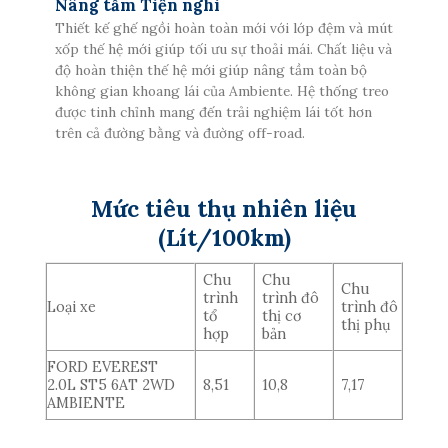
Nâng tầm Tiện nghi
Thiết kế ghế ngồi hoàn toàn mới với lớp đệm và mút
xốp thế hệ mới giúp tối ưu sự thoải mái. Chất liệu và
độ hoàn thiện thế hệ mới giúp nâng tầm toàn bộ
không gian khoang lái của Ambiente. Hệ thống treo
được tinh chỉnh mang đến trải nghiệm lái tốt hơn
trên cả đường bằng và đường off-road.
Mức tiêu thụ nhiên liệu
(Lít/100km)
Chu
Chu
Chu
trình
trình đô
Loại xe
trình đô
tổ
thị cơ
thị phụ
hợp
bản
FORD EVEREST
2.0L ST5 6AT 2WD
8,51
10,8
7,17
AMBIENTE